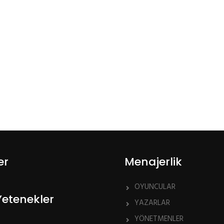
er
Menajerlik
OYUNCULAR
Yetenekler
YAZARLAR
YÖNETMENLER