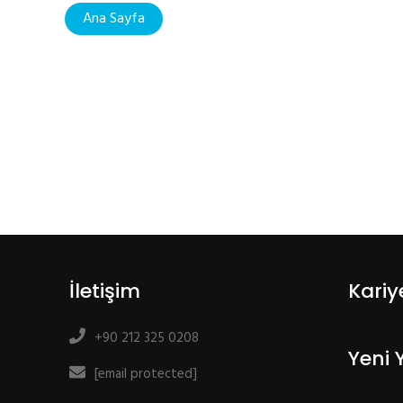
Ana Sayfa
İletişim
Kariy
+90 212 325 0208
Yeni 
[email protected]